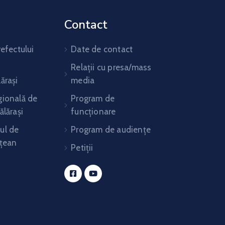
Contact
refectului
Date de contact
Relații cu presa/mass
ărași
media
gională de
Program de
ălărași
funcționare
ul de
Program de audiențe
ețean
Petiții