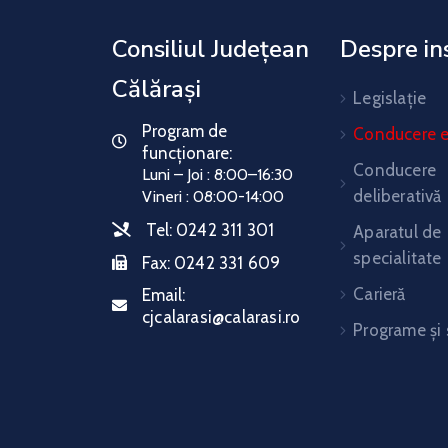
Consiliul Județean
Despre ins
Călărași
Legislație
Program de
Conducere e
funcționare:
Conducere
Luni – Joi : 8:00–16:30
deliberativă
Vineri : 08:00-14:00
Tel:
0242 311 301
Aparatul de
specialitate
Fax:
0242 331 609
Carieră
Email:
cjcalarasi@calarasi.ro
Programe și 