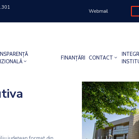
1.301
Webmail
NSPARENȚĂ
INTEGR
FINANȚĂRI
CONTACT
IZIONALĂ
INSTI
tiva
iliu județean format din