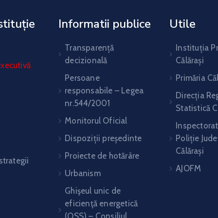
tituție
Informatii publice
Utile
Transparență
Instituția P
decizională
Călărași
xecutivă
Persoane
Primăria Căl
responsabile – Legea
Direcția Re
nr.544/2001
Statistică C
Monitorul Oficial
Inspectorat
Dispoziții președinte
Poliție Jud
Călărași
Proiecte de hotărâre
strategii
AJOFM
Urbanism
Ghişeul unic de
eficienţă energetică
(OSS) – Consiliul