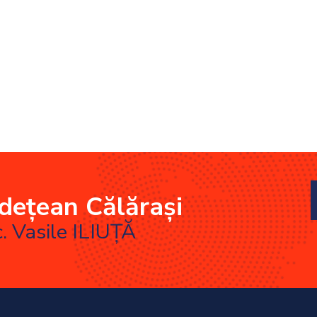
udețean Călărași
c. Vasile ILIUȚĂ