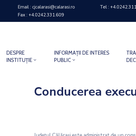
Email : cjcalarasi@calarasi.ro
Tel : +4.0242.31
Fax : +4.0242.331.609
DESPRE
INFORMAȚII DE INTERES
TRA
INSTITUȚIE
PUBLIC
DEC
Conducerea execu
Județul Călărași este administrat de un cons