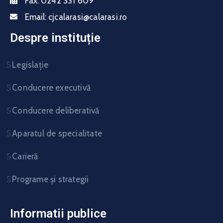
Fax:
0242 331 609
Email:
cjcalarasi@calarasi.ro
Despre instituție
Legislație
Conducere executivă
Conducere deliberativă
Aparatul de specialitate
Carieră
Programe și strategii
Informatii publice