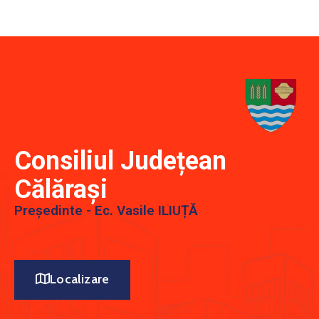
INSTITUȚIONALĂ
MONITORUL
OFICIAL
GHISEUL.RO
Consiliul Județean
Călărași
Președinte - Ec. Vasile ILIUȚĂ
Localizare