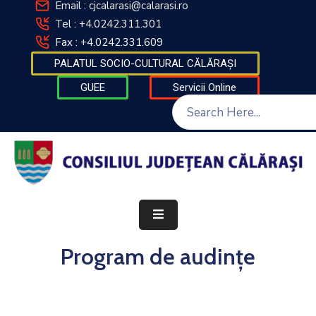
Email : cjcalarasi@calarasi.ro
Tel : +4.0242.311.301
Fax : +4.0242.331.609
DESPRE
PALATUL SOCIO-CULTURAL CĂLĂRAȘI
INSTITUȚIE
GUEE
Servicii Online
INFORMAȚII
DE
INTERES
PUBLIC
TRANSPARENȚĂ
DECIZIONALĂ
FINANȚĂRI
Program de audințe
CONTACT
INTEGRITATE