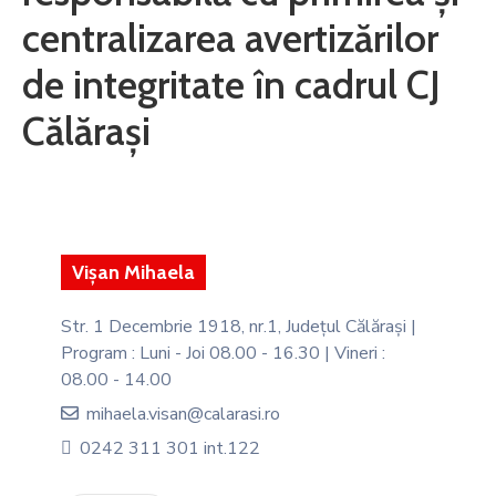
INSTITUȚIONALĂ
centralizarea avertizărilor
MONITORUL
de integritate în cadrul CJ
OFICIAL
Călărași
GHISEUL.RO
Vișan Mihaela
Str. 1 Decembrie 1918, nr.1, Județul Călărași |
Program : Luni - Joi 08.00 - 16.30 | Vineri :
08.00 - 14.00
mihaela.visan@calarasi.ro
0242 311 301 int.122