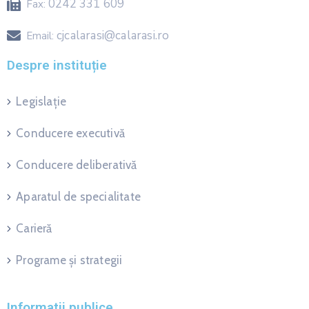
0242 331 609
Fax:
cjcalarasi@calarasi.ro
Email:
Despre instituție
Legislație
Conducere executivă
Conducere deliberativă
Aparatul de specialitate
Carieră
Programe și strategii
Informatii publice