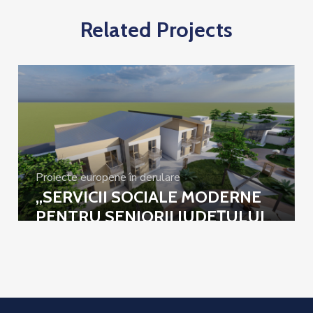
Related Projects
Proiecte europene în derulare
„SERVICII SOCIALE MODERNE
PENTRU SENIORII JUDEȚULUI
CĂLĂRAȘI”, Cod SMIS 314266