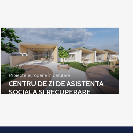
Proiecte europene în derulare
CENTRU DE ZI DE ASISTENTA
SOCIALA SI RECUPERARE
PENTRU SENIORII DIN JUDETUL
CALARASI“, Cod SMIS 314267”