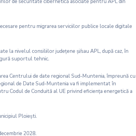
ăsurilor de securitate cibernetică asociate pentru APL din
ecesare pentru migrarea serviciilor publice locale digitale
ate la nivelul consiliilor județene și/sau APL, după caz, în
igură suportul tehnic.
tarea Centrului de date regional Sud-Muntenia, împreună cu
Regional de Date Sud-Muntenia va fi implementat în
tru Codul de Conduită al UE privind eficiența energetică a
icipiul Ploiești.
 decembrie 2028.