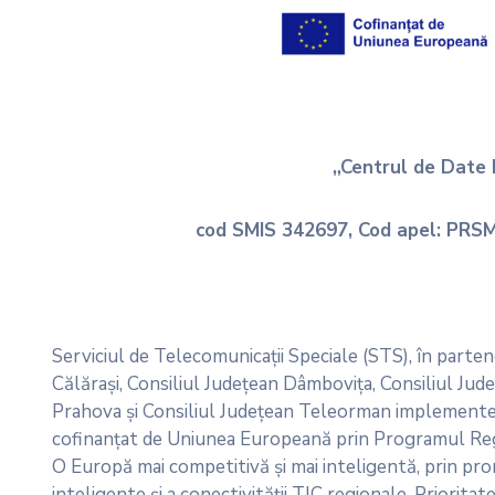
„Centrul de Date
cod SMIS 342697, Cod apel: P
Serviciul de Telecomunicații Speciale (STS), în parten
Călărași, Consiliul Județean Dâmbovița, Consiliul Jude
Prahova și Consiliul Județean Teleorman implemente
cofinanțat de Uniunea Europeană prin Programul Reg
O Europă mai competitivă și mai inteligentă, prin pr
inteligente și a conectivității TIC regionale, Prioritat