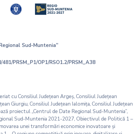
 Regional Sud-Muntenia”
RSM/481/PRSM_P1/OP1/RSO1.2/PRSM_A38
eriat cu Consiliul Județean Argeș, Consiliul Județean
țean Giurgiu, Consiliul Județean Ialomița, Consiliul Județean
ază proiectul „Centrul de Date Regional Sud-Muntenia”,
ional Sud-Muntenia 2021-2027, Obiectivul de Politică 1 –
omovarea unei transformări economice inovatoare și
ea 1 – O regiune competitivă prin inovare, digitalizare și