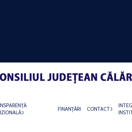
NSPARENȚĂ
INTEG
FINANȚĂRI
CONTACT
IZIONALĂ
INST