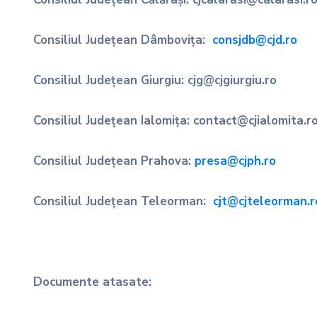
Consiliul Județean Dâmbovița:
consjdb@cjd.ro
Consiliul Județean Giurgiu: cjg@cjgiurgiu.ro
Consiliul Județean Ialomița: contact@cjialomita.r
Consiliul Județean Prahova:
presa@cjph.ro
Consiliul Județean Teleorman:
cjt@cjteleorman.r
Documente atasate: