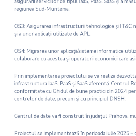
asigurării serviciilor de tipul IaaS, PaaS, SaaS și a m
regiunea Sud-Muntenia.
OS3: Asigurarea infrastructurii tehnologice și IT&C n
și a unor aplicații utilizate de APL.
OS4: Migrarea unor aplicații/sisteme informatice utiliz
colaborare cu acestea și operatorii economici care as
Prin implementarea proiectului se va realiza dezvol
infrastructura IaaS, PaaS și SaaS aferentă. Centrul 
conformitate cu Ghidul de bune practici din 2024 pen
centrelor de date, precum și cu principiul DNSH.
Centrul de date va fi construit în județul Prahova, mun
Proiectul se implementează în perioada iulie 2025 –