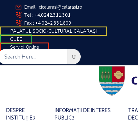
Email : cjcalarasi@calarasi.ro
Tel : +4.0242.311.301
Fax : +4.0242.331.609
PALATUL SOCIO-CULTURAL CĂLĂRAȘI
GUEE
Servicii Online
DESPRE
INFORMAȚII DE INTERES
TRA
INSTITUȚIE
PUBLIC
DEC