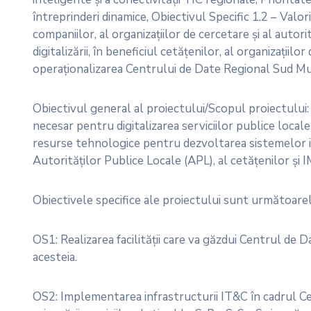
întreprinderi dinamice, Obiectivul Specific 1.2 – Valorif
companiilor, al organizațiilor de cercetare și al autor
digitalizării, în beneficiul cetățenilor, al organizațiilor
operaționalizarea Centrului de Date Regional Sud Mu
Obiectivul general al proiectului/Scopul proiectulu
necesar pentru digitalizarea serviciilor publice locale
resurse tehnologice pentru dezvoltarea sistemelor inf
Autorităților Publice Locale (APL), al cetățenilor ș
Obiectivele specifice ale proiectului sunt următoarel
OS1: Realizarea facilității care va găzdui Centrul d
acesteia.
OS2: Implementarea infrastructurii IT&C în cadrul C