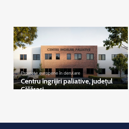
Proiecte europene în derulare
Centru îngrijiri paliative, județul
Călărași