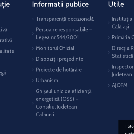
uție
Informatii publice
Utile
Transparență decizională
Instituția
Călărași
ivă
Persoane responsabile –
Legea nr.544/2001
Primăria C
rativă
Monitorul Oficial
Direcția 
alitate
Statistică
Dispoziții președinte
Inspectora
Proiecte de hotărâre
gii
Județean 
Urbanism
AJOFM
Ghişeul unic de eficienţă
energetică (OSS) –
Consiliul Judetean
Calarasi
Folos