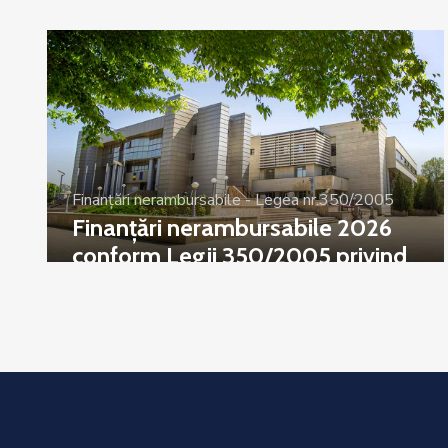
Finanțări nerambursabile - Legea nr.350/2005
Finanțări nerambursabile 2026
conform Legii 350/2005 privind
regimul finanțărilor nerambursabile
din fonduri publice alocate pentru
activități nonprofit de interes
general pe anul 2026