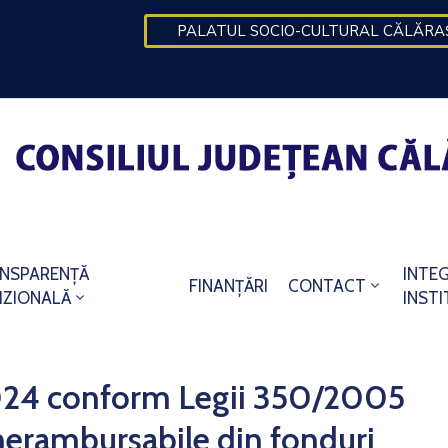
PALATUL SOCIO-CULTURAL CĂLĂRA
NSPARENȚĂ
INTE
FINANȚĂRI
CONTACT
IZIONALĂ
INST
2024 conform Legii 350/2005
 nerambursabile din fonduri