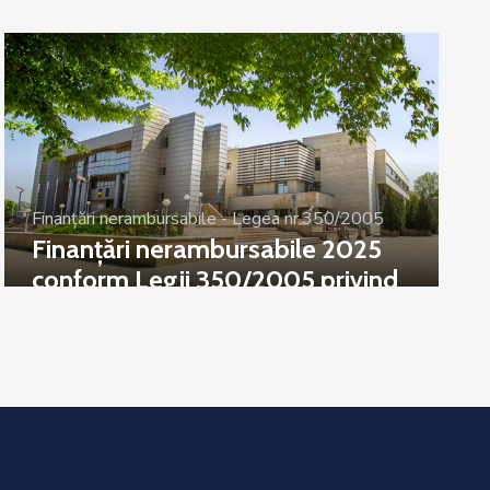
Finanțări nerambursabile - Legea nr.350/2005
Finanțări nerambursabile 2025
conform Legii 350/2005 privind
regimul finanțărilor nerambursabile
din fonduri publice alocate pentru
activități nonprofit de interes
general – Sesiunea a II-a 2025