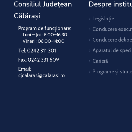
Consiliul Județean
Despre instit
Călărași
Legislație
Program de funcționare:
Conducere execut
Luni – Joi : 8:00–16:30
Conducere delibe
Vineri : 08:00-14:00
Aparatul de speci
Tel:
0242 311 301
Fax:
0242 331 609
Carieră
Email:
Programe și strate
cjcalarasi@calarasi.ro