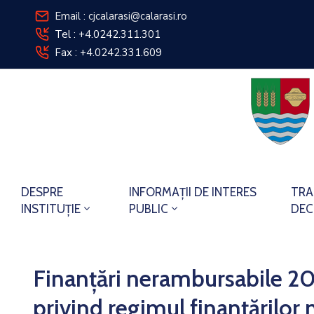
Email : cjcalarasi@calarasi.ro
Tel : +4.0242.311.301
Fax : +4.0242.331.609
DESPRE
INFORMAȚII DE INTERES
TRA
INSTITUȚIE
PUBLIC
DEC
Finanțări nerambursabile 
privind regimul finanțărilor