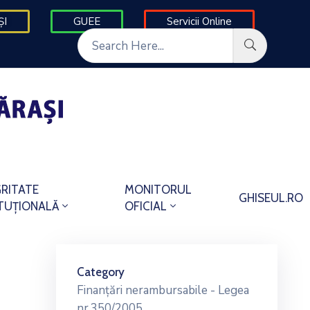
ȘI
GUEE
Servicii Online
GRITATE
MONITORUL
GHISEUL.RO
ITUȚIONALĂ
OFICIAL
Category
Finanțări nerambursabile - Legea
nr.350/2005