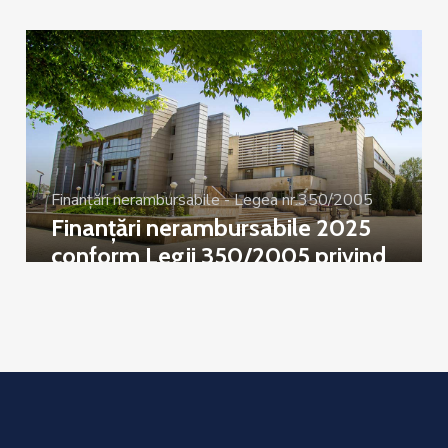
Finanțări nerambursabile - Legea nr.350/2005
Finanțări nerambursabile 2025
conform Legii 350/2005 privind
regimul finanțărilor nerambursabile
din fonduri publice alocate pentru
activități nonprofit de interes
general – Sesiunea a III-a 2025