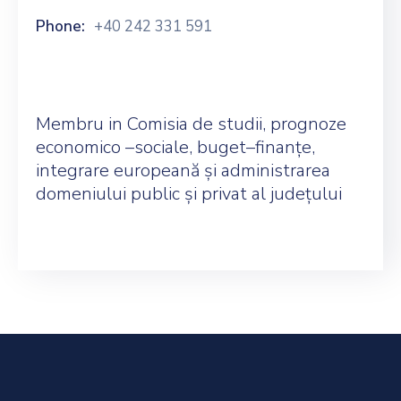
INSTITUȚIONALĂ
Phone:
+40 242 331 591
MONITORUL
OFICIAL
GHISEUL.RO
Membru in Comisia de studii, prognoze
economico –sociale, buget–finanțe,
integrare europeană și administrarea
domeniului public și privat al județului