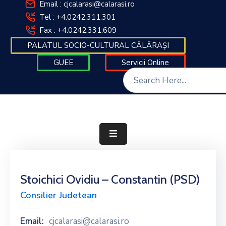
Email : cjcalarasi@calarasi.ro
Tel : +4.0242.311.301
Fax : +4.0242.331.609
DESPRE
PALATUL SOCIO-CULTURAL CĂLĂRAȘI
INSTITUȚIE
GUEE
Servicii Online
INFORMAȚII
DE
INTERES
PUBLIC
TRANSPARENȚĂ
DECIZIONALĂ
FINANȚĂRI
Stoichici Ovidiu – Constantin (PSD)
CONTACT
Consilier Judetean
INTEGRITATE
Email:
cjcalarasi@calarasi.ro